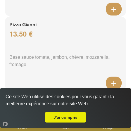
Pizza Gianni
13.50 €
Base sauce tomate, jambon, chèvre, mozzarella,
fromage
Ce site Web utilise des cookies pour vous garantir la
Pizza Végétarienne
meilleure expérience sur notre site Web
13.50 €
Livraison sur Marseille 13014
J'ai compris
Accueil
Panier
Compte
Base sauce tomate, aubergine, poivrons, tomate