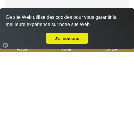
Ce site Web utilise des cookies pour vous garantir la
Base sauce tomate, viande kébab, oignons, fromage
meilleure expérience sur notre site Web
Livraison sur Marseille 13015
J'ai compris
Accueil
Panier
Compte
Pizza Gianni
13.50 €
Base sauce tomate, jambon, chèvre, mozzarella,
fromage