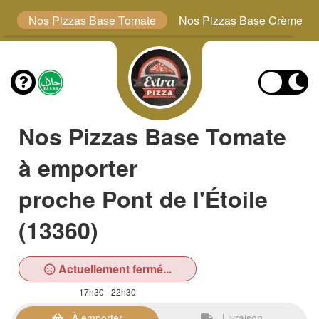
s
Nos Pizzas Base Tomate
Nos Pizzas Base Crème
Nos Pizzas Base Tomate
à emporter
proche Pont de l'Étoile
(13360)
Actuellement fermé...
17h30 - 22h30
À emporter
Livraison