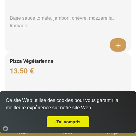
Base sauce tomate, jambon, chèvre, mozzarella,
fromage
Pizza Végétarienne
13.50 €
Base sauce tomate, aubergine, poivrons, tomate
Ce site Web utilise des cookies pour vous garantir la
fraîche, fromage
meilleure expérience sur notre site Web
A Emporter sur Pont de l'Étoile
J'ai compris
Accueil
Panier
Compte