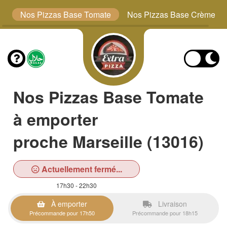
s
Nos Pizzas Base Tomate
Nos Pizzas Base Crème
Nos Pizzas Base Tomate
à emporter
proche Marseille (13016)
Actuellement fermé...
17h30 - 22h30
À emporter
Livraison
Précommande pour 17h50
Précommande pour 18h15