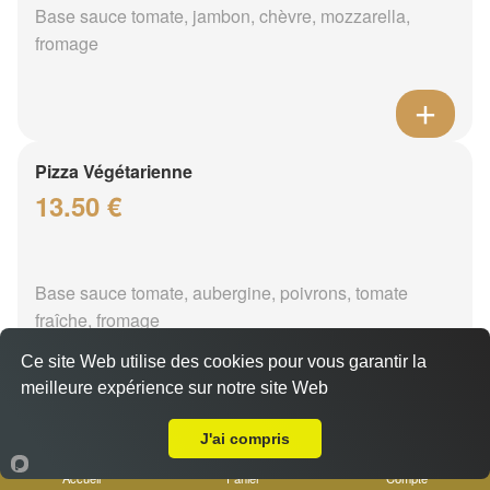
Base sauce tomate, jambon, chèvre, mozzarella,
fromage
Pizza Végétarienne
13.50 €
Base sauce tomate, aubergine, poivrons, tomate
fraîche, fromage
Ce site Web utilise des cookies pour vous garantir la
meilleure expérience sur notre site Web
A Emporter sur Marseille 13016
J'ai compris
Pizza Moussaka
14.50 €
Accueil
Panier
Compte