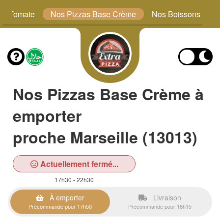
se Tomate
Nos Pizzas Base Crème
Nos Boissons
Nos Pizzas Base Crème à
emporter
proche Marseille (13013)
Actuellement fermé...
17h30 - 22h30
À emporter
Livraison
Précommande pour 17h50
Précommande pour 18h15