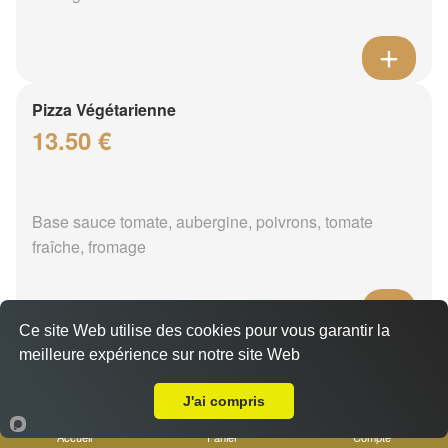
Pizza Végétarienne
13.50 €
Base sauce tomate, aubergine, poivrons, tomate
fraîche, fromage
Ce site Web utilise des cookies pour vous garantir la
meilleure expérience sur notre site Web
Pizza Moussaka
A Emporter sur Marseille 13013
14.50 €
J'ai compris
Accueil
Panier
Compte