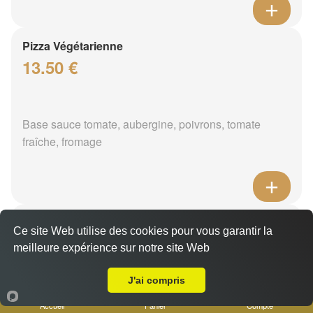
Pizza Végétarienne
13.50 €
Base sauce tomate, aubergine, poivrons, tomate
fraîche, fromage
Pizza Moussaka
Ce site Web utilise des cookies pour vous garantir la
14.50 €
meilleure expérience sur notre site Web
A Emporter sur Marseille 13006
J'ai compris
Base sauce tomate, poivrons rouges et verts,
Accueil
Panier
Compte