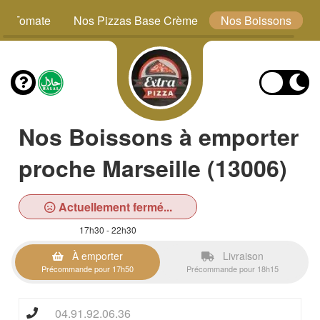
se Tomate
Nos Pizzas Base Crème
Nos Boissons
Nos Boissons à emporter
proche Marseille (13006)
Actuellement fermé...
17h30 - 22h30
À emporter
Livraison
Précommande pour 17h50
Précommande pour 18h15
04.91.92.06.36