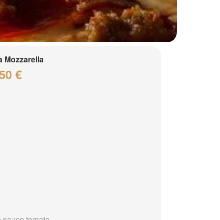
a Mozzarella
50 €
 sauce tomate