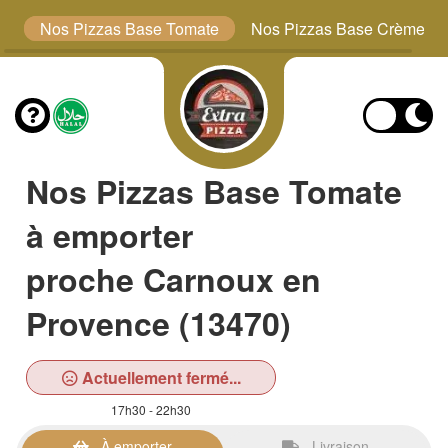
s
Nos Pizzas Base Tomate
Nos Pizzas Base Crème
Nos Pizzas Base Tomate
à emporter
proche Carnoux en
Provence (13470)
Actuellement fermé...
17h30 - 22h30
À emporter
Livraison