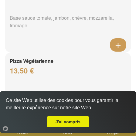
Base sauce tomate, jambon, chèvre, mozzarella,
fromage
Pizza Végétarienne
13.50 €
Base sauce tomate, aubergine, poivrons, tomate
Ce site Web utilise des cookies pour vous garantir la
fraîche, fromage
meilleure expérience sur notre site Web
A Emporter sur Carnoux en Provence
J'ai compris
Accueil
Panier
Compte